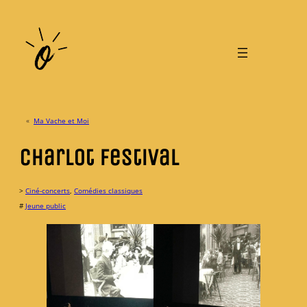
Aller
au
contenu
«
Ma Vache et Moi
Charlot Festival
>
Ciné-concerts
, 
Comédies classiques
#
Jeune public